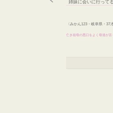
姉妹に会いに行って
〈みかん123・岐阜県・3
亡き祖母の悪口をよく母達が言