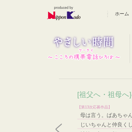
ホーム
[祖父へ・祖母へ
【第13次応募作品】
母は言う。ばあちゃ
じいちゃんと仲良く