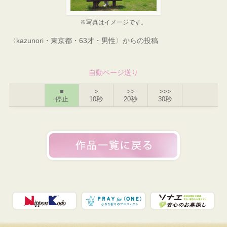
※写真はイメージです。
〈kazunori・東京都・63才・男性〉からの投稿
自動ページ送り
■
>
>>
>>>
停止
10秒
20秒
30秒