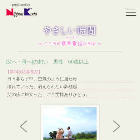
togg
navi
[父へ・母へ]の想い 男性 60歳以上
【第14次応募作品】
日々暮らす中、空気のように居た母
壊れていった、耐えられない葬櫃感
父の傍に旅立った、ご苦労様ありがとう。