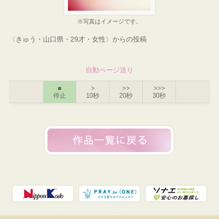
※写真はイメージです。
〈きゅう・山口県・29才・女性〉からの投稿
自動ページ送り
■
>
>>
>>>
停止
10秒
20秒
30秒