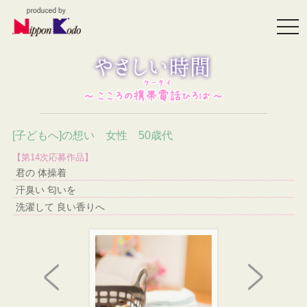
togg
navi
[子どもへ]の想い 女性 50歳代
【第14次応募作品】
君の 体操着
汗臭い 匂いを
洗濯して 良い香りへ