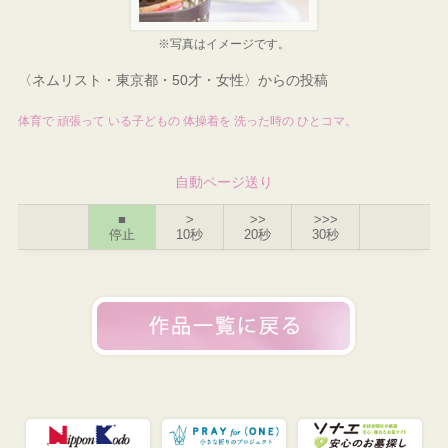
※写真はイメージです。
〈ネムリスト・東京都・50才・女性〉からの投稿
体育で 頑張って いる子どもの 体操着を 洗った時の ひとコマ。
自動ページ送り
■
>
>>
>>>
停止
10秒
20秒
30秒