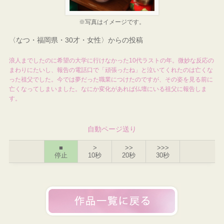
※写真はイメージです。
〈なつ・福岡県・30才・女性〉からの投稿
浪人までしたのに希望の大学に行けなかった10代ラストの年。微妙な反応の
まわりにたいし、報告の電話口で「頑張ったね」と泣いてくれたのは亡くな
った祖父でした。今では夢だった職業につけたのですが、その姿を見る前に
亡くなってしまいました。なにか変化があれば仏壇にいる祖父に報告しま
す。
自動ページ送り
■
>
>>
>>>
停止
10秒
20秒
30秒