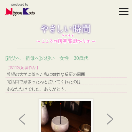
togg
navi
[祖父へ・祖母へ]の想い 女性 30歳代
【第11次応募作品】
希望の大学に落ちた私に微妙な反応の周囲
電話口で頑張ったねと泣いてくれたのは
あなただけでした。ありがとう。