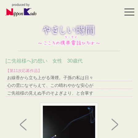
togg
navi
[ご先祖様へ]の想い 女性 30歳代
【第11次応募作品】
お線香から立ち上がる薄煙。子孫の私は日々
心の雲になぞらえて、この晴れやかな安心が
ご先祖様の見えぬ手のそよぎより、と合掌す