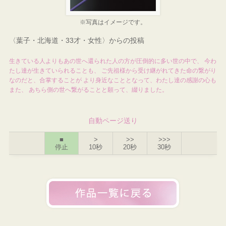
※写真はイメージです。
〈葉子・北海道・33才・女性〉からの投稿
生きている人よりもあの世へ還られた人の方が圧倒的に多い世の中で、 今わ
たし達が生きていられることも、 ご先祖様から受け継がれてきた命の繋がり
なのだと、合掌することが より身近なこととなって、わたし達の感謝の心も
また、 あちら側の世へ繋がることと願って、綴りました。
自動ページ送り
■
>
>>
>>>
停止
10秒
20秒
30秒