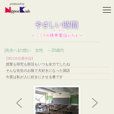
togg
navi
[先生へ]の想い 女性 ～20歳代
【第11次応募作品】
授業も研究も部活もいつも全力でしたね
そんな先生のお陰で大好きになった国語
今度は私が人に好きにさせる番です