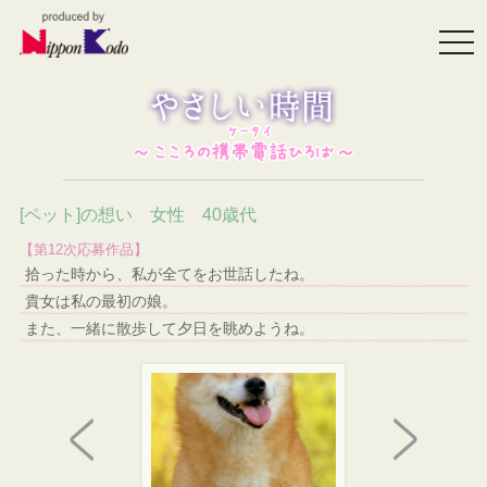
togg
navi
[ペット]の想い 女性 40歳代
【第12次応募作品】
拾った時から、私が全てをお世話したね。
貴女は私の最初の娘。
また、一緒に散歩して夕日を眺めようね。