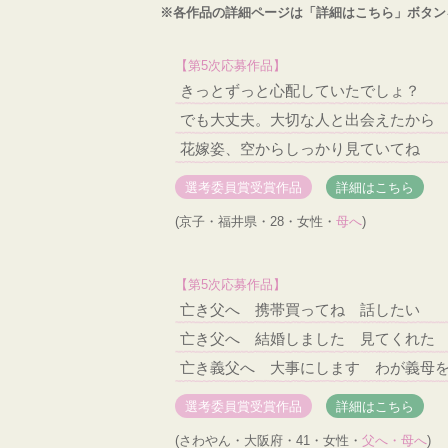
※各作品の詳細ページは「詳細はこちら」ボタン
【第5次応募作品】
きっとずっと心配していたでしょ？
でも大丈夫。大切な人と出会えたから
花嫁姿、空からしっかり見ていてね
選考委員賞受賞作品
詳細はこちら
(京子・福井県・28・女性・
母へ
)
【第5次応募作品】
亡き父へ 携帯買ってね 話したい
亡き父へ 結婚しました 見てくれた
亡き義父へ 大事にします わが義母
選考委員賞受賞作品
詳細はこちら
(さわやん・大阪府・41・女性・
父へ・母へ
)