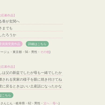
次応募作品】
る香が玄関へ
さまでも
したろうか
委員賞受賞作品
詳細はこちら
ヤージュ・東京都・56・男性・
その他
)
次応募作品】
しは父の新盆でしたが母も一緒でしたか
壊される実家の様子を眼に焼き付けてね
世に戻るときはいい土産話になったかな
はこちら
うさんじん・岐阜県・62・男性・
父へ・母へ
)