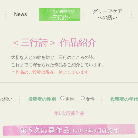
グリーフケア
こころの携帯電話
News
<三行詩>
への誘い
＜三行詩＞ 作品紹介
大切な人との絆を紡ぐ、三行のこころの詩。
これまでに寄せられた作品をご紹介しています。
＊作品のご投稿は現在、休止しています。
の想い
投稿者の性別
男性
女性
投稿者の年代
第6次応募作品