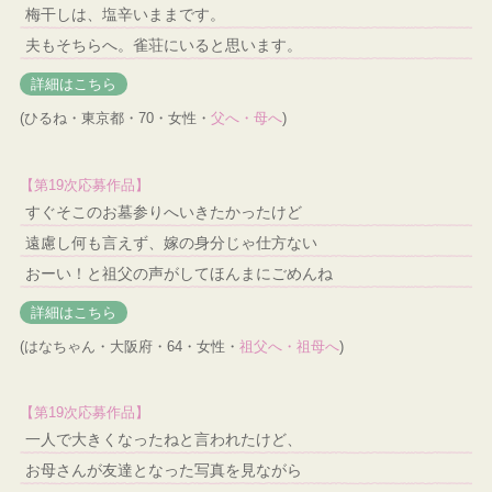
梅干しは、塩辛いままです。
夫もそちらへ。雀荘にいると思います。
詳細はこちら
(ひるね・東京都・70・女性・
父へ・母へ
)
【第19次応募作品】
すぐそこのお墓参りへいきたかったけど
遠慮し何も言えず、嫁の身分じゃ仕方ない
おーい！と祖父の声がしてほんまにごめんね
詳細はこちら
(はなちゃん・大阪府・64・女性・
祖父へ・祖母へ
)
【第19次応募作品】
一人で大きくなったねと言われたけど、
お母さんが友達となった写真を見ながら