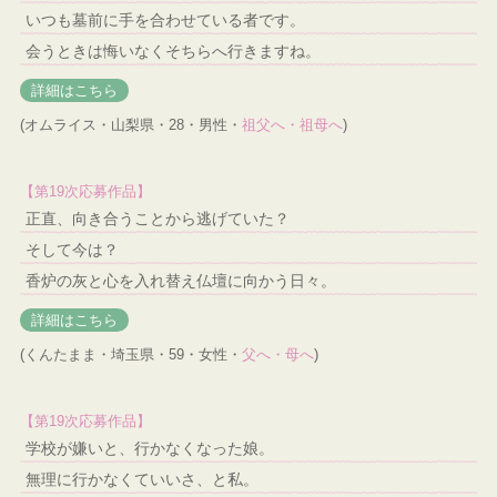
いつも墓前に手を合わせている者です。
会うときは悔いなくそちらへ行きますね。
詳細はこちら
(オムライス・山梨県・28・男性・
祖父へ・祖母へ
)
【第19次応募作品】
正直、向き合うことから逃げていた？
そして今は？
香炉の灰と心を入れ替え仏壇に向かう日々。
詳細はこちら
(くんたまま・埼玉県・59・女性・
父へ・母へ
)
【第19次応募作品】
学校が嫌いと、行かなくなった娘。
無理に行かなくていいさ、と私。