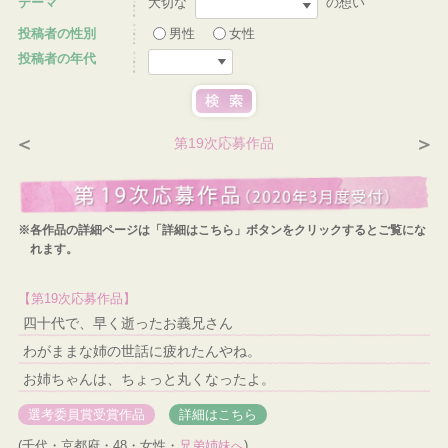
テーマ
大切な
の想い
投稿者の性別
男性
女性
投稿者の年代
第19次応募作品
※各作品の詳細ページは「詳細はこちら」ボタンをクリックするとご覧にな
れます。
【第19次応募作品】
四十代で、早く逝ったお義兄さん
わがままな姉の世話に疲れたんやね。
お姉ちゃんは、ちょっと丸くなったよ。
選考委員賞受賞作品
詳細はこちら
(千代・京都府・48・女性・
兄弟姉妹へ
)