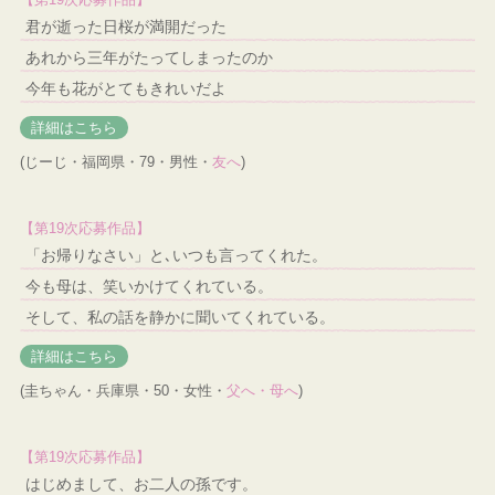
君が逝った日桜が満開だった
あれから三年がたってしまったのか
今年も花がとてもきれいだよ
詳細はこちら
(じーじ・福岡県・79・男性・
友へ
)
【第19次応募作品】
「お帰りなさい」と､いつも言ってくれた。
今も母は、笑いかけてくれている。
そして、私の話を静かに聞いてくれている。
詳細はこちら
(圭ちゃん・兵庫県・50・女性・
父へ・母へ
)
【第19次応募作品】
はじめまして、お二人の孫です。