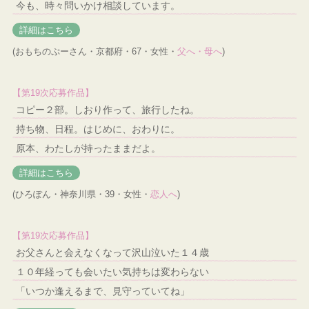
今も、時々問いかけ相談しています。
詳細はこちら
(おもちのぷーさん・京都府・67・女性・
父へ・母へ
)
【第19次応募作品】
コピー２部。しおり作って、旅行したね。
持ち物、日程。はじめに、おわりに。
原本、わたしが持ったままだよ。
詳細はこちら
(ひろぽん・神奈川県・39・女性・
恋人へ
)
【第19次応募作品】
お父さんと会えなくなって沢山泣いた１４歳
１０年経っても会いたい気持ちは変わらない
「いつか逢えるまで、見守っていてね」