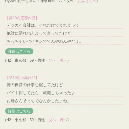
(令和の礼子ちゃん・神奈川県・77・女性・
お姑さんへ
)
【第19次応募作品】
デッカイ会社は、それだけでえれえって
絶対に潰れねえよって言ってたけど、
ちっちゃいバイキンでてんやわんやだよ。
詳細はこちら
(H2・東京都・59・男性・
父へ・母へ
)
【第19次応募作品】
俺の自営の仕事心配してたけど、
バイト探してたら、就職しちゃったよ、
お母さんそっちでなんかしたよね。
詳細はこちら
(H2・東京都・59・男性・
父へ・母へ
)