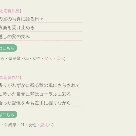
8次応募作品】
の父の写真に語る日々
哀楽を受け止める
越しの父の笑み
はこちら
ゅら・奈良県・65・女性・
父へ・母へ
)
8次応募作品】
香りがわずかに残る秋の風にさらされて
に乾いた目元に頬はコーラルに彩る
合った記憶を今も左手に握りながら
はこちら
こ・沖縄県・21・女性・
恋人へ
)