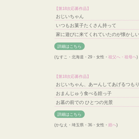
【第18次応募作品】
おじいちゃん
いつもお菓子たくさん持って
家に遊びに来てくれていたのが懐かし
詳細はこちら
(なすこ・北海道・29・女性・
祖父へ・祖母へ
)
【第18次応募作品】
おじいちゃん、あーんしてあげるつも
おまんじゅう食べる姪っ子
お墓の前での ひとつの光景
詳細はこちら
(かなえ・埼玉県・36・女性・
姪へ
)