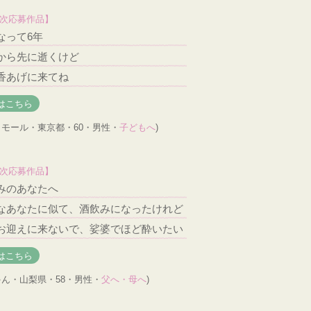
8次応募作品】
なって6年
から先に逝くけど
香あげに来てね
はこちら
らモール・東京都・60・男性・
子どもへ
)
8次応募作品】
みのあなたへ
なあなたに似て、酒飲みになったけれど
お迎えに来ないで、娑婆でほど酔いたい
はこちら
ゃん・山梨県・58・男性・
父へ・母へ
)