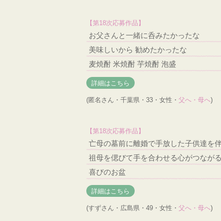
【第18次応募作品】
お父さんと一緒に呑みたかったな
美味しいから 勧めたかったな
麦焼酎 米焼酎 芋焼酎 泡盛
詳細はこちら
(匿名さん・千葉県・33・女性・
父へ・母へ
)
【第18次応募作品】
亡母の墓前に離婚で手放した子供達を
祖母を偲びて手を合わせる心がつなが
喜びのお盆
詳細はこちら
(すずさん・広島県・49・女性・
父へ・母へ
)