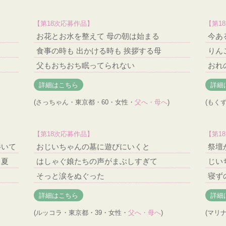
【第18次応募作品】
【第1
お花とお水を整えて 母の朝は始まる
今あ
食事の時も 出かける時も 挨拶する母
りん
父もおちおち眠ってられない
おれ
詳細はこちら
詳細
(さっちゃん・東京都・60・女性・
父へ・母へ
)
(もく
【第18次応募作品】
【第1
伴いて
おじいちゃんの墓に遊びにいくと
祭壇
る夏
はしゃぐ娘たちの声がまぶしすぎて
じい
そっと涙をぬぐった
寝ず
詳細はこちら
詳細
(ルッコラ・東京都・39・女性・
父へ・母へ
)
(マリ