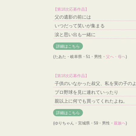
【第18次応募作品】
父の遺影の前には
いつだって笑いが集まる
涙と思い出も一緒に
詳細はこちら
(たあた・岐阜県・51・男性・
父へ・母へ
)
【第18次応募作品】
子供のいなかった叔父、私を実の子の
プロ野球を見に連れていったり
親以上に何でも買ってくれたよね。
詳細はこちら
(ゆりちゃん・宮城県・59・男性・
親族へ
)