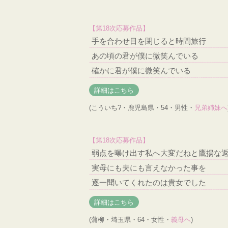
【第18次応募作品】
手を合わせ目を閉じると時間旅行
あの頃の君が僕に微笑んでいる
確かに君が僕に微笑んでいる
詳細はこちら
(こういち?・鹿児島県・54・男性・
兄弟姉妹へ
【第18次応募作品】
弱点を曝け出す私へ大変だねと鷹揚な
実母にも夫にも言えなかった事を
逐一聞いてくれたのは貴女でした
詳細はこちら
(蒲柳・埼玉県・64・女性・
義母へ
)