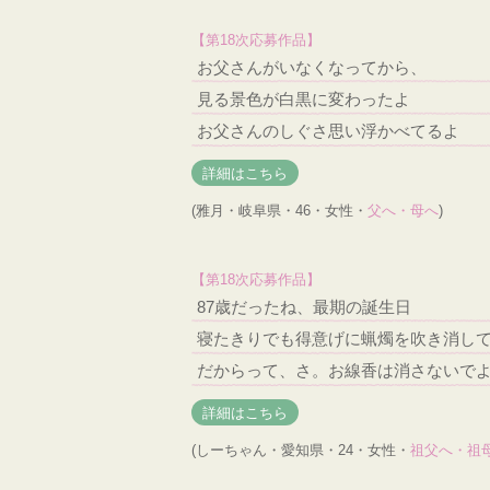
【第18次応募作品】
お父さんがいなくなってから、
見る景色が白黒に変わったよ
お父さんのしぐさ思い浮かべてるよ
詳細はこちら
(雅月・岐阜県・46・女性・
父へ・母へ
)
【第18次応募作品】
87歳だったね、最期の誕生日
寝たきりでも得意げに蝋燭を吹き消し
だからって、さ。お線香は消さないで
詳細はこちら
(しーちゃん・愛知県・24・女性・
祖父へ・祖